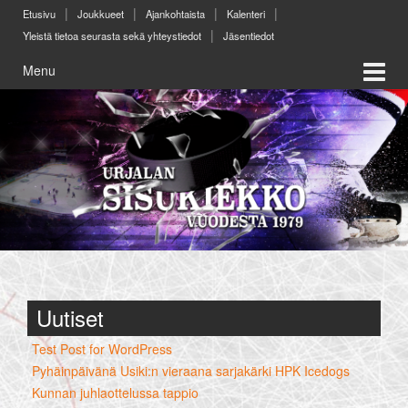
Skip
Skip
Etusivu
Joukkueet
Ajankohtaista
Kalenteri
to
to
Yleistä tietoa seurasta sekä yhteystiedot
Jäsentiedot
content
main
menu
Menu
Uutiset
Test Post for WordPress
Pyhäinpäivänä Usiki:n vieraana sarjakärki HPK Icedogs
Kunnan juhlaottelussa tappio