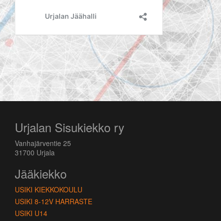
Urjalan Sisukiekko ry
Vanhajärventie 25
31700 Urjala
Jääkiekko
USIKI KIEKKOKOULU
USIKI 8-12V HARRASTE
USIKI U14