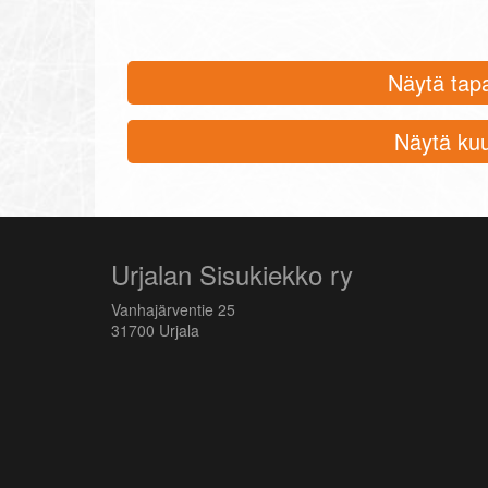
Näytä tap
Näytä kuu
Urjalan Sisukiekko ry
Vanhajärventie 25
31700 Urjala