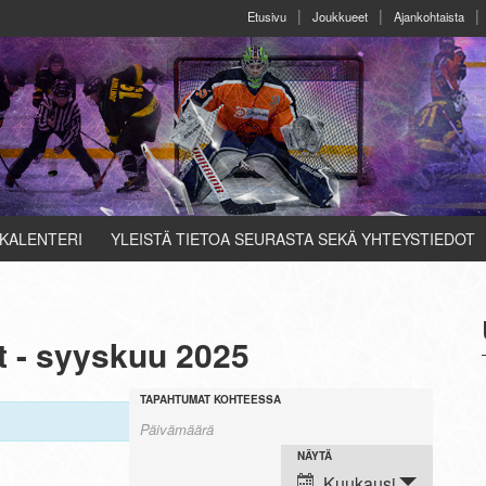
Etusivu
Joukkueet
Ajankohtaista
KALENTERI
YLEISTÄ TIETOA SEURASTA SEKÄ YHTEYSTIEDOT
 - syyskuu 2025
T
T
TAPAHTUMAT KOHTEESSA
a
a
p
T
NÄYTÄ
p
a
Kuukausi