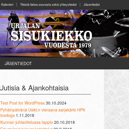
Kalenteri
Yleistä tietoa seurasta sekä yhteystiedot
Jäsentiedot
JÄSENTIEDOT
Uutisia & Ajankohtaisia
Test Post for WordPress
30.10.2024
Pyhäinpäivänä Usiki:n vieraana sarjakärki HPK
Icedogs
1.11.2018
Kunnan juhlaottelussa tappio
20.10.2018